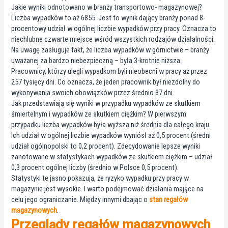
Jakie wyniki odnotowano w branży transportowo- magazynowej?
Liczba wypadków to aż 6855. Jest to wynik dający branży ponad 8-
procentowy udział w ogólnej liczbie wypadków przy pracy. Oznacza to
niechlubne czwarte miejsce wśród wszystkich rodzajów działalności.
Na uwagę zasługuje fakt, że liczba wypadków w górnictwie – branży
uważanej za bardzo niebezpieczną – była 3-krotnie niższa.
Pracownicy, którzy ulegli wypadkom byli nieobecni w pracy aż przez
257 tysięcy dni. Co oznacza, że jeden pracownik był niezdolny do
wykonywania swoich obowiązków przez średnio 37 dni.
Jak przedstawiają się wyniki w przypadku wypadków ze skutkiem
śmiertelnym i wypadków ze skutkiem ciężkim? W pierwszym
przypadku liczba wypadków była wyższa niż średnia dla całego kraju.
Ich udział w ogólnej liczbie wypadków wyniósł aż 0,5 procent (średni
udział ogólnopolski to 0,2 procent). Zdecydowanie lepsze wyniki
zanotowane w statystykach wypadków ze skutkiem ciężkim – udział
0,3 procent ogólnej liczby (średnio w Polsce 0,5 procent).
Statystyki te jasno pokazują, że ryzyko wypadku przy pracy w
magazynie jest wysokie. I warto podejmować działania mające na
celu jego ograniczanie. Między innymi dbając o
stan regałów
magazynowych
.
Przeglądy regałów magazynowych